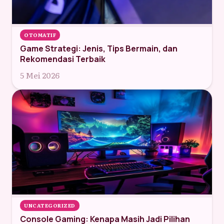
OTOMATIF
Game Strategi: Jenis, Tips Bermain, dan
Rekomendasi Terbaik
5 Mei 2026
UNCATEGORIZED
Console Gaming: Kenapa Masih Jadi Pilihan