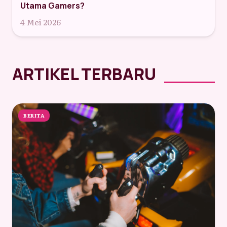
Utama Gamers?
4 Mei 2026
ARTIKEL TERBARU
BERITA