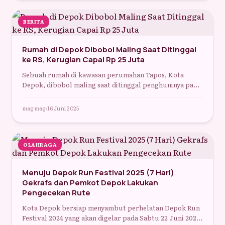
BERITA
Rumah di Depok Dibobol Maling Saat Ditinggal
ke RS, Kerugian Capai Rp 25 Juta
Sebuah rumah di kawasan perumahan Tapos, Kota
Depok, dibobol maling saat ditinggal penghuninya pada
Minggu (15/6/2025). Akibat kejadian tersebut, korban
mengalami kerugian
mag mag
•
16 Juni 2025
OLAHRAGA
Menuju Depok Run Festival 2025 (7 Hari)
Gekrafs dan Pemkot Depok Lakukan
Pengecekan Rute
Kota Depok bersiap menyambut perhelatan Depok Run
Festival 2024 yang akan digelar pada Sabtu 22 Juni 2025