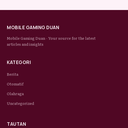
MOBILE GAMING DUAN
Mobile Gaming Duan - Your source for the latest
articles and insights
KATEGORI
Berita
Otomatif
Olahraga
Uncategorized
TAUTAN