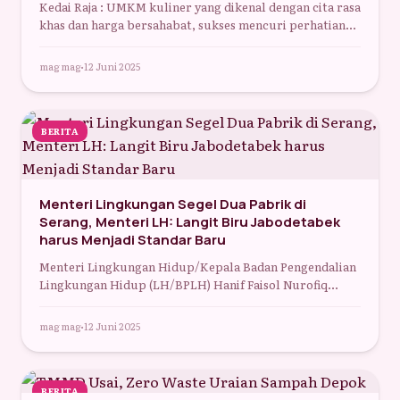
Kedai Raja : UMKM kuliner yang dikenal dengan cita rasa
khas dan harga bersahabat, sukses mencuri perhatian
pengunjung VokHumFest 2025 yang digelar
mag mag
•
12 Juni 2025
BERITA
Menteri Lingkungan Segel Dua Pabrik di
Serang, Menteri LH: Langit Biru Jabodetabek
harus Menjadi Standar Baru
Menteri Lingkungan Hidup/Kepala Badan Pengendalian
Lingkungan Hidup (LH/BPLH) Hanif Faisol Nurofiq
menyegel dua pabrik peleburan logam di Kabupaten
Serang, Provinsi Banten pada
mag mag
•
12 Juni 2025
BERITA