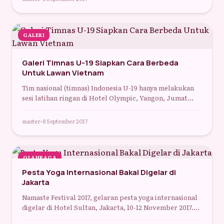
GALERI
Galeri Timnas U-19 Siapkan Cara Berbeda
Untuk Lawan Vietnam
Tim nasional (timnas) Indonesia U-19 hanya melakukan
sesi latihan ringan di Hotel Olympic, Yangon, Jumat
(8/9) petang. Untuk para pemain yang tidak
master
•
8 September 2017
OLAHRAGA
Pesta Yoga Internasional Bakal Digelar di
Jakarta
Namaste Festival 2017, gelaran pesta yoga internasional
digelar di Hotel Sultan, Jakarta, 10-12 November 2017.
Acara yang digelar untuk kali keempat ini,