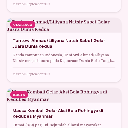
master
•
8 September 2017
OLAHRAGA
Tontowi Ahmad/Liliyana Natsir Sabet Gelar
Juara Dunia Kedua
Ganda campuran Indonesia, Tontowi Ahmad/Liliyana
Natsir menjadi juara pada Kejuaraan Dunia Bulu Tangkis
2017 di Glasgow, Skotlandia, Senin (28/8/2017) WIB.
Owi/Butet mengalahkan
master
•
8 September 2017
BERITA
Massa Kembali Gelar Aksi Bela Rohingya di
Kedubes Myanmar
Jumat (8/9) pagi ini, sejumlah aliansi masyarakat