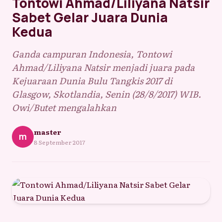
Tontowi Ahmad/Liliyana Natsir
Sabet Gelar Juara Dunia
Kedua
Ganda campuran Indonesia, Tontowi
Ahmad/Liliyana Natsir menjadi juara pada
Kejuaraan Dunia Bulu Tangkis 2017 di
Glasgow, Skotlandia, Senin (28/8/2017) WIB.
Owi/Butet mengalahkan
master
m
8 September 2017