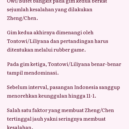
Owi/Butet bangkit pada gim kedua berkat
sejumlah kesalahan yang dilakukan
Zheng/Chen.
Gim kedua akhirnya dimenangi oleh
Tontowi/Liliyana dan pertandingan harus
ditentukan melalui rubber game.
Pada gim ketiga, Tontowi/Liliyana benar-benar
tampil mendominasi.
Sebelum interval, pasangan Indonesia sanggup
menorehkan keunggulan hingga 11-1.
Salah satu faktor yang membuat Zheng/Chen
tertinggal jauh yakni seringnya membuat
kesalahan.