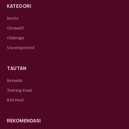
KATEGORI
Berita
Otomatif
Olahraga
Uncategorized
TAUTAN
Beranda
Tentang Kami
RSS Feed
REKOMENDASI