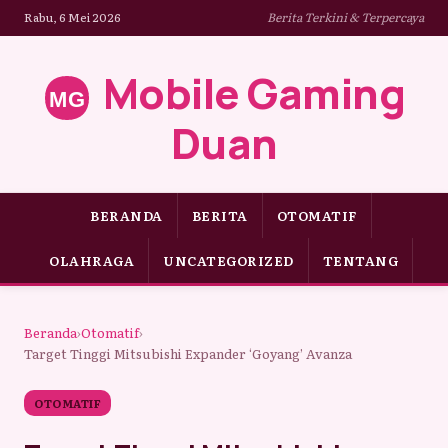
Rabu, 6 Mei 2026
Berita Terkini & Terpercaya
Mobile Gaming
Duan
BERANDA
BERITA
OTOMATIF
OLAHRAGA
UNCATEGORIZED
TENTANG
Beranda
›
Otomatif
›
Target Tinggi Mitsubishi Expander ‘Goyang’ Avanza
OTOMATIF