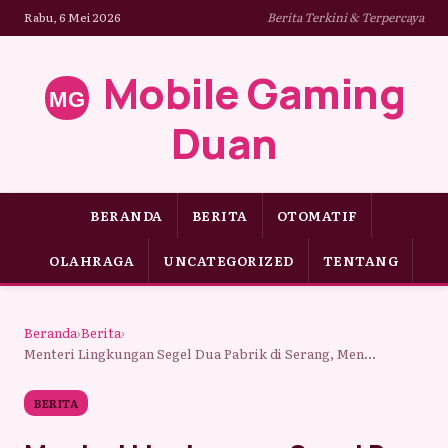
Rabu, 6 Mei 2026
Berita Terkini & Terpercaya
Mobile Gaming
Duan
BERANDA
BERITA
OTOMATIF
OLAHRAGA
UNCATEGORIZED
TENTANG
Beranda
›
Berita
›
Menteri Lingkungan Segel Dua Pabrik di Serang, Men...
BERITA